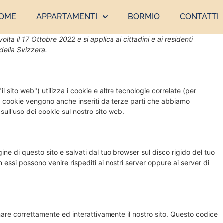
OME
APPARTAMENTI
BORMIO
CONTATTI
olta il 17 Ottobre 2022 e si applica ai cittadini e ai residenti
della Svizzera.
"il sito web") utilizza i cookie e altre tecnologie correlate (per
 I cookie vengono anche inseriti da terze parti che abbiamo
ull'uso dei cookie sul nostro sito web.
gine di questo sito e salvati dal tuo browser sul disco rigido del tuo
n essi possono venire rispediti ai nostri server oppure ai server di
are correttamente ed interattivamente il nostro sito. Questo codice