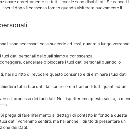
ionare correttamente se tutti i cookie sono disabilitati. Se cancelli i
inseriti dopo il consenso fornito quando visiterete nuovamente il
i personali
ersonali sono necessari, cosa succede ad essi, quanto a lungo verranno
 ai tuoi dati personali dei quali siamo a conoscenza.
re, correggere, cancellare o bloccare i tuoi dati personali quando lo
i, hai il diritto di revocare questo consenso e di eliminare i tuoi dati
 richiedere tutti i tuoi dati dal controllore e trasferirli tutti quanti ad un
ne verso il processo dei tuoi dati. Noi rispetteremo questa scelta, a men
esso.
. Si prega di fare riferimento ai dettagli di contatto in fondo a questa
oi dati, vorremmo sentirti, ma hai anche il diritto di presentare un
ezione dei Dati).